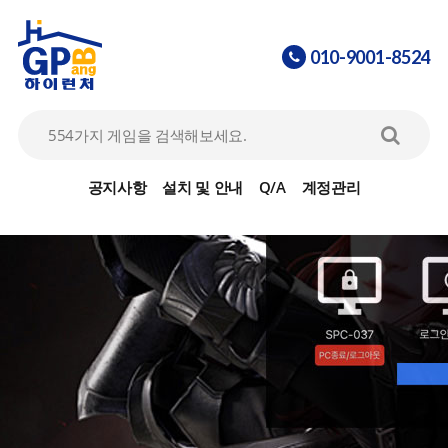
010-9001-8524
아이온
07
리니지2
08
공지사항
설치 및 안내
Q/A
계정관리
라그나로크 30% 할인 이벤트
09
바람의나라
10
FC온라인
01
메이플스토리
02