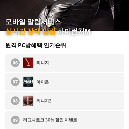
로스트아크
03
스트리밍 원격PC방
하
라그나로크 30% 할인 이벤트
04
처M
화질 및 성능 차이를 
거상 30% 할인 이벤트
05
원격 PC방혜택 인기순위
리니지
06
아이온
07
리니지2
08
라그나로크 30% 할인 이벤트
09