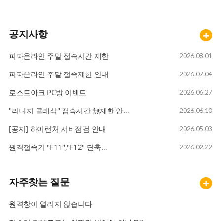
바람의나라
10
공지사항
+
FC온라인
01
피파온라인 주말 접속시간 제한
2026.08.01
피파온라인 주말 접속제한 안내
2026.07.04
메이플스토리
02
로스트아크 PC방 이벤트
2026.06.27
"리니지 클래식" 접속시간 無제한 안…
2026.06.10
로스트아크
03
[공지] 하이런처 서버점검 안내
2026.05.03
원격접속기 "F11","F12" 단축…
2026.02.22
라그나로크 30% 할인 이벤트
04
자주찾는 질문
+
원격창이 열리지 않습니다