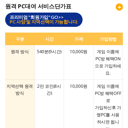
원격 PC대여 서비스단가표
+
프리미엄 "회원가입" GO>>
PC 사양 및 지역선택이 가능합니다.
구분
시간
가격
가입방법
원격 방식
540분(9시간)
10,000원
게임 이름에
PC방 혜택ON
으로 가입하세
요.
지역선택 원격
2만 코인(8시
10,000원
게임 이름에
방식
간)
PC방 혜택OFF
로
가입하신후 가
맹PC를 사용
하시면 됩니